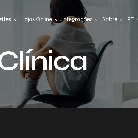
ites
Lojas Online
Integrações
Sobre
PT
Clínica