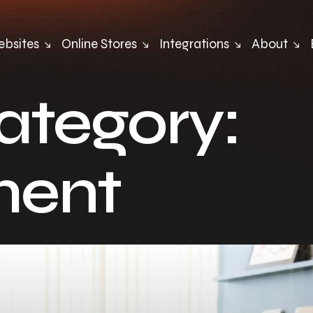
bsites
Online Stores
Integrations
About
ategory:
ment