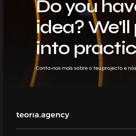
Do you hav
idea? We'll 
into practic
Conta-nos mais sobre o teu projecto e nó